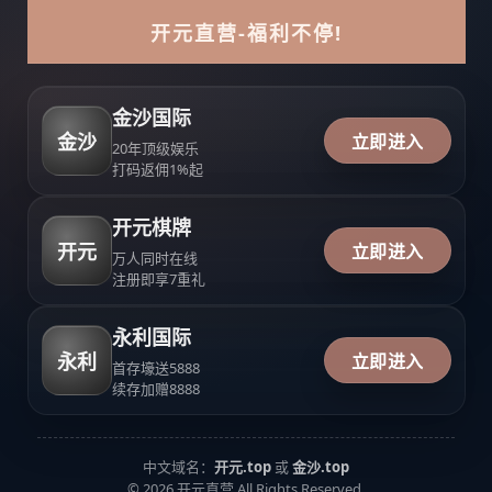
开元直营-福利不停!
金沙国际
金沙
立即进入
20年顶级娱乐
打码返佣1%起
开元棋牌
开元
立即进入
万人同时在线
注册即享7重礼
永利国际
永利
立即进入
首存壕送5888
续存加赠8888
中文域名：
开元.top
或
金沙.top
© 2026 开元直营 All Rights Reserved.